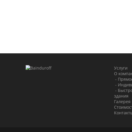
Услуги
О компа
-
Прямо
-
Индив
-
Быстр
здания
Галерея
Стоимос
Контакт