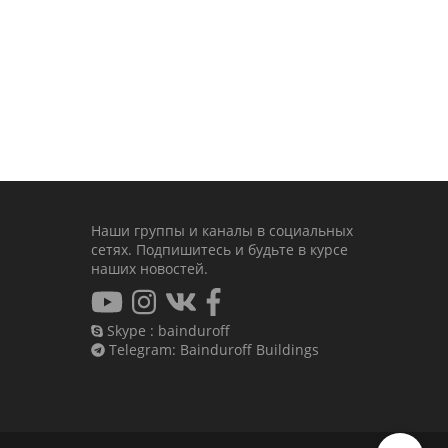
Наши группы и каналы в социальных
сетях. Подпишитесь и будьте в курсе
наших новостей.
Skype : bainduroff
Telegram: Bainduroff Buildings