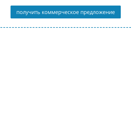
получить коммерческое предложение
Строительство
утепленного арочного
ангара г.…
Строительство здания
мебельного цеха г.
Славянск-…
Строительство склада в г.
Новороссийске
Строительство
утепленного склада в
Краснодаре
Строительство
быстровозводимого
здания в…
Строительство холодного
ангара в г. Новороссийск