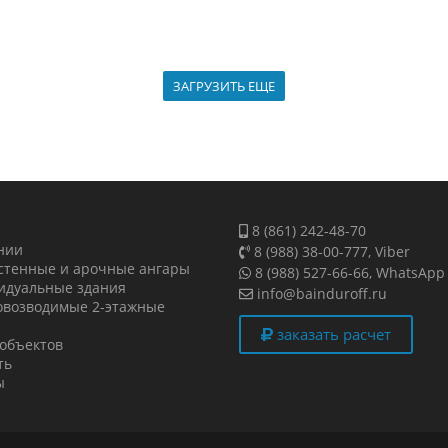
ЗАГРУЗИТЬ ЕЩЕ
8 (861) 242-48-70
нии
8 (988) 38-00-777, Viber
стенные и арочные ангары
8 (988) 527-66-66, WhatsApp
идуальные здания
info@bainduroff.ru
овозводимые 2-этажные
заказать расчет
 объектов
ть
ы